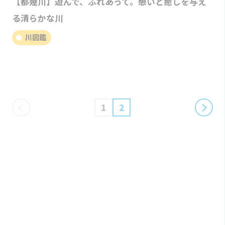
【都幾川】遊んで、ふれあって。憩いと癒しを与え
る清らかな川
川図鑑
1
2