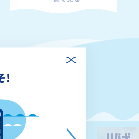
そ!
PICK UP !