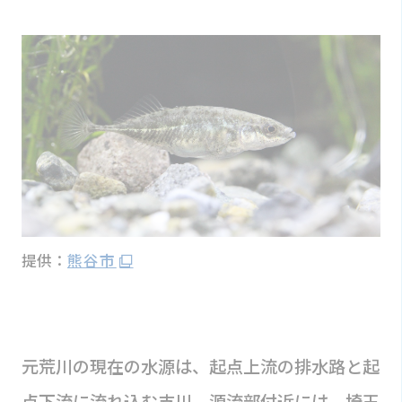
提供：
熊谷市
元荒川の現在の水源は、起点上流の排水路と起
点下流に流れ込む支川。源流部付近には、埼玉