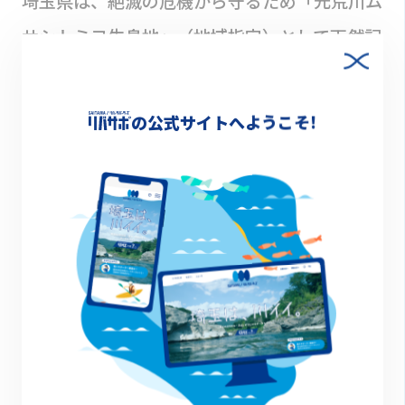
埼玉県は、絶滅の危機から守るため「元荒川ム
サシトミヨ生息地」（地域指定）として天然記
念物に指定。「熊谷市ムサシトミヨ保護センタ
ー」から下流へ約400mの区間を保護していま
の公式サイトへようこそ!
す。
環境省や埼玉県のレッドリストでは、「絶滅危
惧IA類（ごく近い将来における野生での絶滅の
危険性が極めて高いもの）」に分類。「埼玉県
希少野生動植物の種の保護に関する条例」で
「県内希少野生動植物種」に指定し、捕獲や殺
傷等を制限しています。