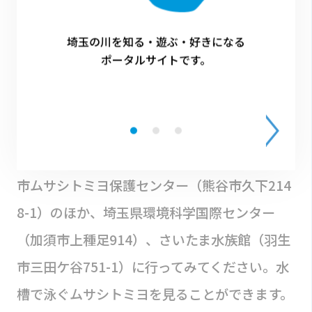
また、こうした希少な魚であるムサシトミヨを
埼玉の川を知る・遊ぶ・好きになる
守るため、保護団体「熊谷市ムサシトミヨをま
ポータルサイトです。
もる会」が密漁パトロールやゴミ拾い、草刈り
などの活動をおこなっています。
ムサシトミヨを見てみたい！という人は、熊谷
市ムサシトミヨ保護センター（熊谷市久下214
8-1）のほか、埼玉県環境科学国際センター
（加須市上種足914）、さいたま水族館（羽生
市三田ケ谷751-1）に行ってみてください。水
槽で泳ぐムサシトミヨを見ることができます。