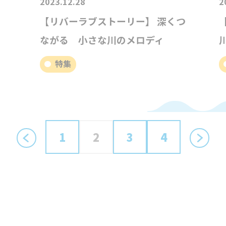
2023.12.28
2
、
【リバーラブストーリー】 深くつ
ながる 小さな川のメロディ
特集
1
2
3
4