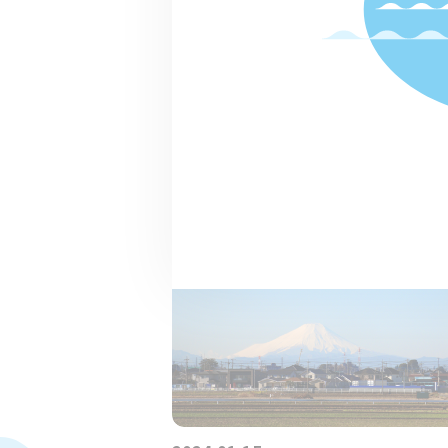
「カッパ伝説」を追え！～後編
特集