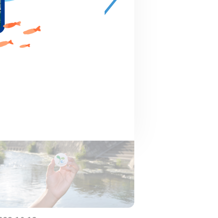
渡邉美穂さん「青春のそばに
『川』があった」
特集