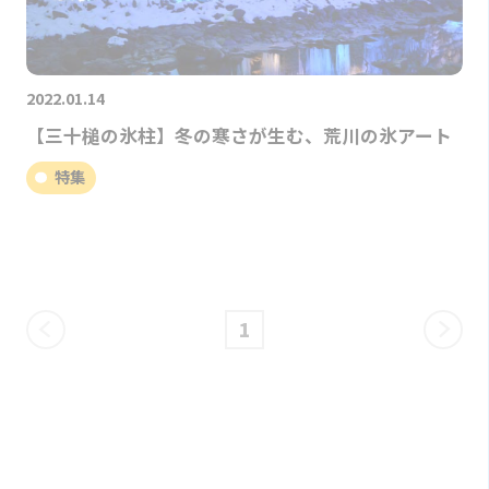
2022.01.14
【三十槌の氷柱】冬の寒さが生む、荒川の氷アート
特集
1