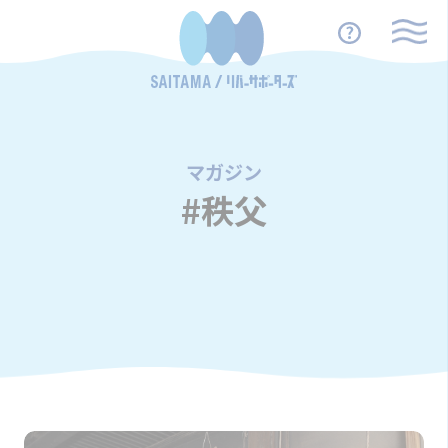
マガジン
/
#秩父