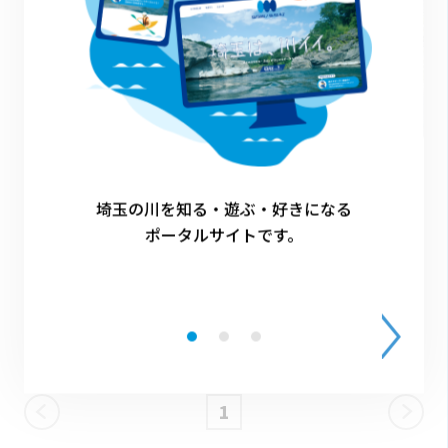
2022.08.18
【お子さん向け】浅瀬でちゃぷちゃぷ川遊びスポッ
埼玉の川を知る・遊ぶ・好きになる
ト
ポータルサイトです。
特集
1