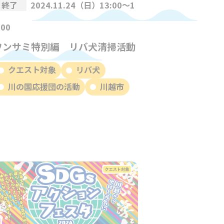
終了
2024.11.24（日）13:00～1
:00
ワンサミ特別編 リバ犬清掃活動
クエスト対象
リバ犬
川の国応援団の活動
川越市