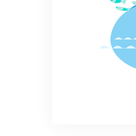
終了
2024.09.22（日）9:00～1
00
九十川起点 網魚取り 釣り体験
クエスト対象
川の国応援団の活動
川越市