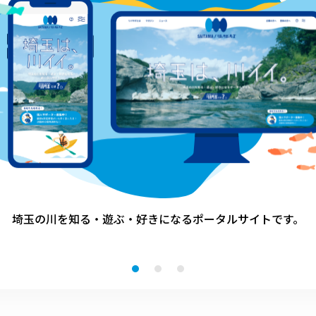
1:
終了
2024.07.12(金) 14:00～16:
30
0
令和６年度SAITAMAリバーサポ
(
ーターズプロジェクト企業サポー
ター勉強会・交流会
埼玉の川を知る・遊ぶ・好きになる
ポータルサイトです。
その他
川越市