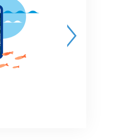
終了
2023.06.23(日)10:00～12:3
 受付開始9:30 （予備日：6月30日
日)）
スポGOMI甲子園2024埼玉県大会
その他
川越市