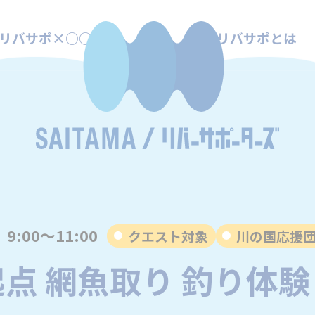
リバサポ×○○
リバサポとは
）9:00～11:00
クエスト対象
川の国応援
点 網魚取り 釣り体験