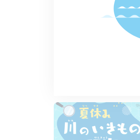
九十川
釣り