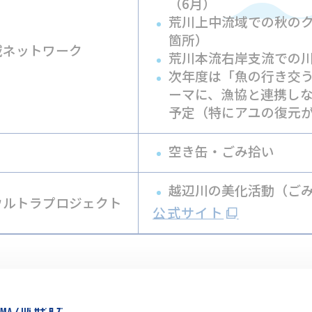
（6月）
荒川上中流域での秋のク
箇所）
域ネットワーク
荒川本流右岸支流での
次年度は「魚の行き交
ーマに、漁協と連携し
予定（特にアユの復元
空き缶・ごみ拾い
越辺川の美化活動（ご
国ウルトラプロジェクト
公式サイト
ーター（川の国応援団）へ