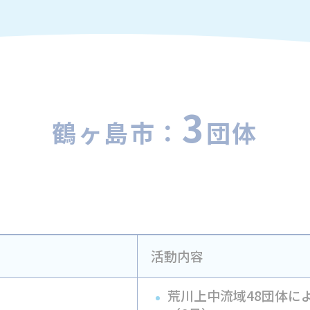
3
鶴ヶ島市：
団体
活動内容
荒川上中流域48団体に