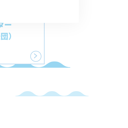
ター
援団）