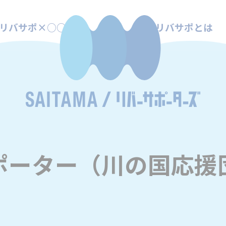
リバサポ×○○
リバサポとは
ポーター（川の国応援