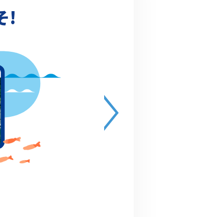
そ!
または川の国応援
ご確認ください。