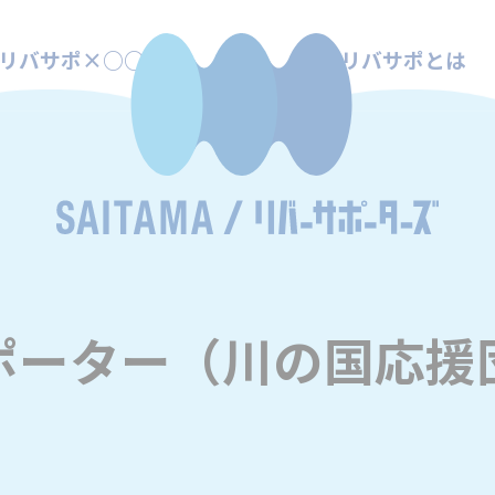
リバサポ×○○
リバサポとは
ポーター（川の国応援