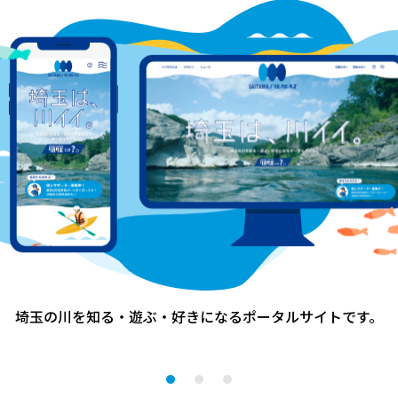
自然観察と記録
清流に学ぶ会
自然を感じる楽しいイ
パーマカルチャーの実
日高まちつくりカフェ
ウン高麗
その他、環境保全活動
ーター（川の国応援団）へ
検討中の方へ
埼玉の川を知る・遊ぶ・好きになる
ポータルサイトです。