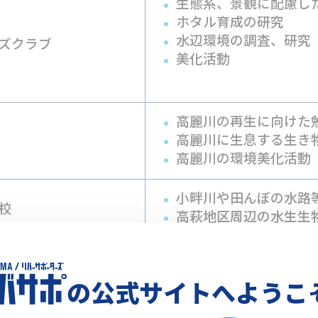
生態系、景観に配慮し
ホタル育成の研究
水辺環境の調査、研究
ズクラブ
美化活動
高麗川の再生に向けた
高麗川に生息する生き
高麗川の環境美化活動
小畔川や田んぼの水路
校
高萩地区周辺の水生生
ひだかネイチャーキッ
公式サイト
の公式サイトへようこ
ごみ投棄防止と監視