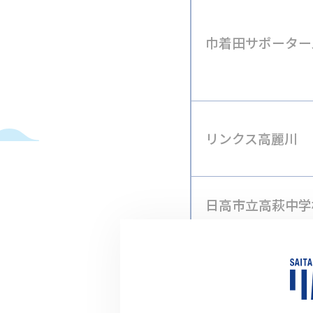
巾着田サポーター
リンクス高麗川
日高市立高萩中学
日高市環境課