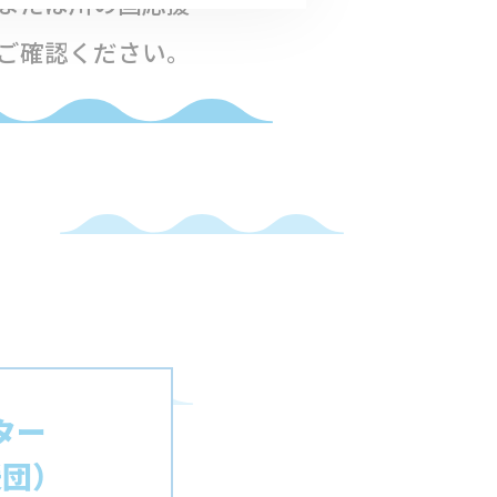
または川の国応援
ご確認ください。
ター
援団）