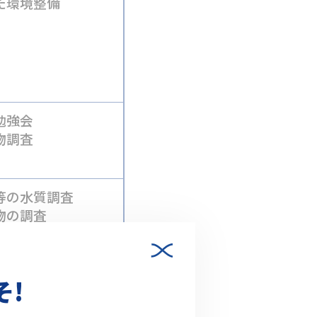
た環境整備
勉強会
物調査
等の水質調査
物の調査
ズ
そ!