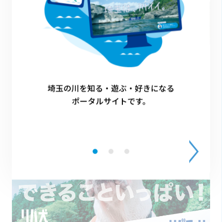
2022.12.01
【延長決定！】リバチャリ・チャレンジキャンペー
埼玉の川を知る・遊ぶ・好きになる
ン（Twitterでの応募もできるようになりまし
ポータルサイトです。
た！）
キャンペーン