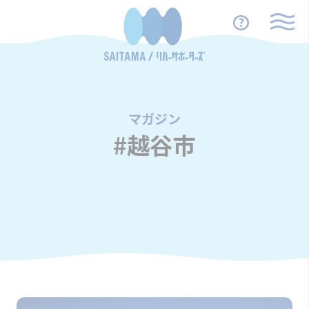
マガジン
/
#越谷市