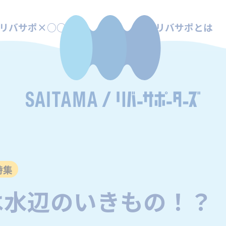
リバサポ×○○
リバサポとは
特集
は水辺のいきもの！？