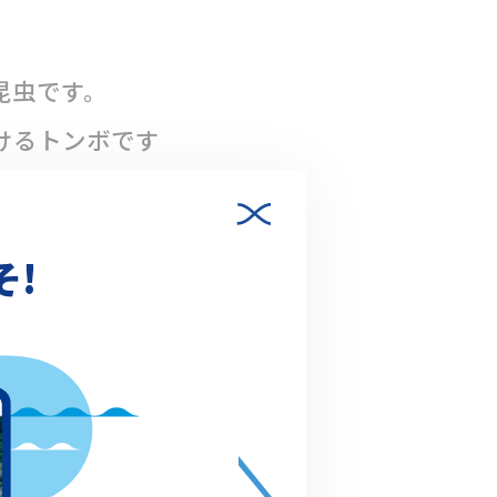
昆虫です。
けるトンボです
で交尾をして、水
そ!
す。