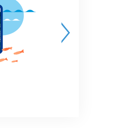
終了
2024.07.13(土) 9:30～11:0
（受付開始：9:20）
とめきちお掃除隊「荒川土手クリ
ーン活動」
川の国応援団の活動
戸田市