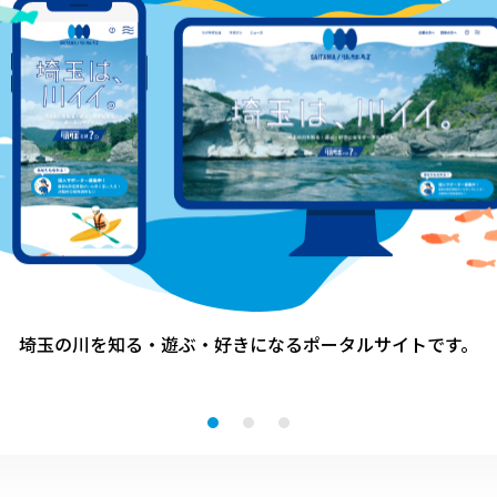
:
終了
2024.08.31(土) 09.01(日) 1
4:00～18:00（13時30分受付開始）
0
戸田ふるさと祭り 会場クリーン活
動
埼玉の川を知る・遊ぶ・好きになる
ポータルサイトです。
川の国応援団の活動
戸田市