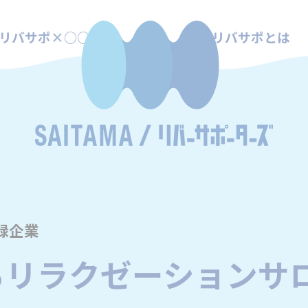
リバサポ×○○
リバサポとは
録企業
るリラクゼーションサ