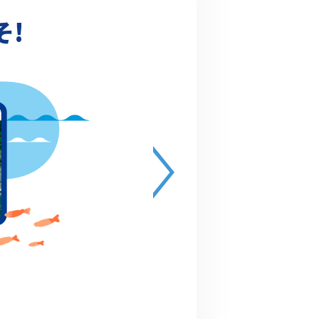
そ!
画・販売