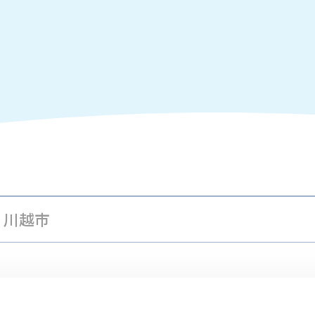
川越市
清流マーケットにてリラクゼーション（日高