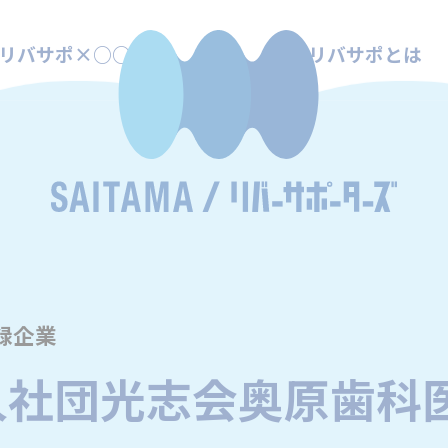
リバサポ×○○
リバサポとは
録企業
人社団光志会奥原歯科