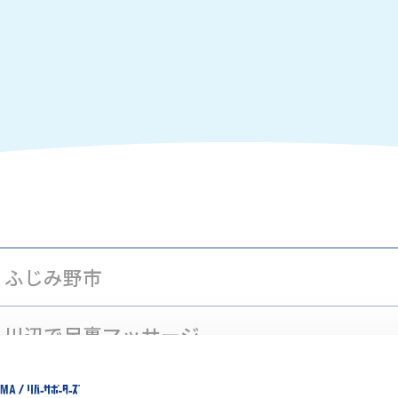
ふじみ野市
川辺で足裏マッサージ、
川辺でタラソテラピー足裏パック、