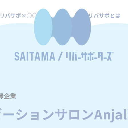
リバサポ×○○
リバサポとは
録企業
ーションサロンAnjal