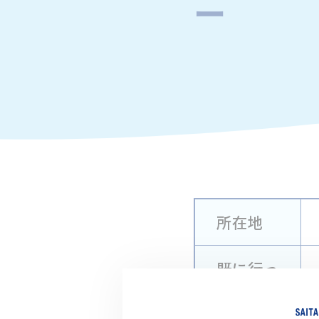
ー
所在地
既に行っ
ている川