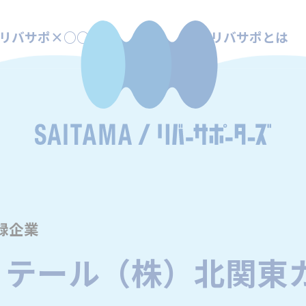
リバサポ×○○
リバサポとは
録企業
リテール（株）北関東