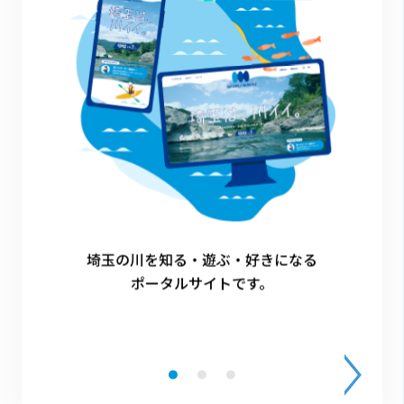
※”リバサポ”イベントとして広報を希望するイ
ベントについては「
イベント
」に掲載しま
す。申請から掲載まで通常7日～10日程かかり
ます。
※申請の際に、活動予定が掲載された広報紙や
チラシなどがあれば合わせてお送りください。
※登録票の記入例はこちら：
”リバサポ”イベ
埼玉の川を知る・遊ぶ・好きになる
ポータルサイトです。
ント登録票記入例
※保険の内容については「
“リバサポ”個人サ
ポーターの保険加入について
」をご覧くだ
さい。