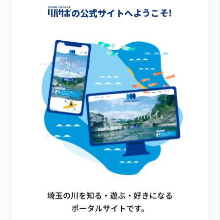
ださい。
の公式サイトへようこそ!
・川に入る場合や、川の近くでアクティビティ
を行う場合は、ライフジャケット等の適切な装
備を身に着けてください。
・路上駐車や大きな声で騒ぐ等の迷惑行為を行
わないようにしてください。
・リバ犬部門については、脱走や沈溺等の危険
を避けるため、リードは外さず、愛犬から目を
離さないようにしてください。
【応募・入賞時】
埼玉の川を知る・遊ぶ・好きになる
・応募にはTwitter、Instagramアカウント登
ポータルサイトです。