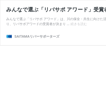
みんなで選ぶ「リバサポ アワード」受賞
みんなで選ぶ「リバサポ アワード」は、川の保全・共生に向けた
み
り、リバサポアワードの受賞者が決まり …
続きを読む
ん
な
SAITAMAリバーサポーターズ
で
選
ぶ
「リ
バ
サ
ポ
ア
ワ
ー
ド」
受
賞
者