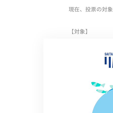
現在、投票の対象
【対象】
県内で活動する
間に行った、特色
おける活動
（自薦、他薦は問
【募集期間】
令和４年１１月１