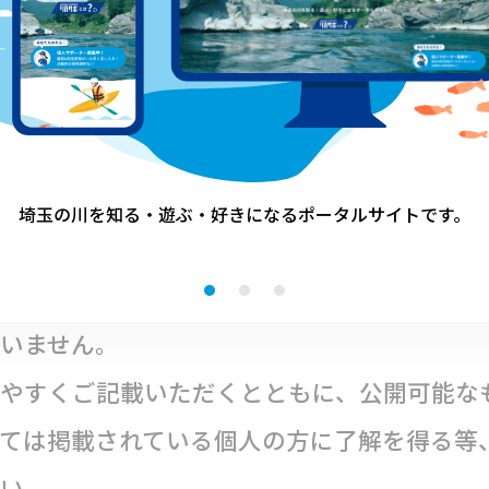
】
ート
」に活動内容を２００～３００字程度
ともに埼玉県環境部水環境課へお送りくださ
消印有効））。
埼玉の川を知る・遊ぶ・好きになる
ポータルサイトです。
を投票のため公表します。
いません。
やすくご記載いただくとともに、公開可能な
ては掲載されている個人の方に了解を得る等
い。