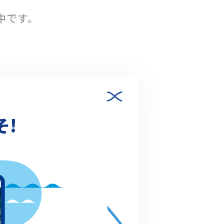
中です。
年10月末までの
した県内の河川に
そ!
有効）