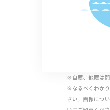
【エントリー方法
「
エントリーシ
を表す画像１枚と
FAX又は郵送（
記載内容及び画像
※自薦、他薦は問
※なるべくわかり
さい。画像につい
いにご留意くださ