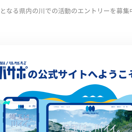
となる県内の川での活動のエントリーを募集
団体、個人、事業者が令和３年４月から令和４
があり、共感を呼ぶ、川の共生・保全に貢献
の公式サイトへようこ
いません。）
日（火）から１１月３０日（水）まで（消印