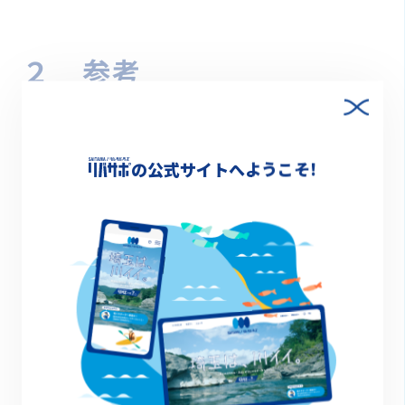
２ 参考
・水辺で乾杯 とは
の公式サイトへようこそ!
国土交通省をはじめとする官民学で構成された
ミズベリング・プロジェクトが2015年から始
めた取組です。毎年7月7日午後7時7分に水辺
で全国一斉に乾杯することを呼びかけていま
す。
・春日部つくしさんについて