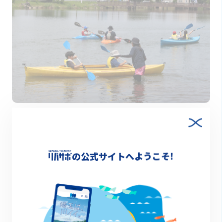
2023.07.19
県内２番目に広い自然沼で自然体験！～ミズベリン
グin柴山沼～
の公式サイトへようこそ!
イベントレポート