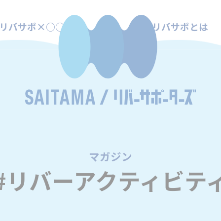
リバサポ×○○
リバサポとは
マガジン
/
#リバーアクティビテ