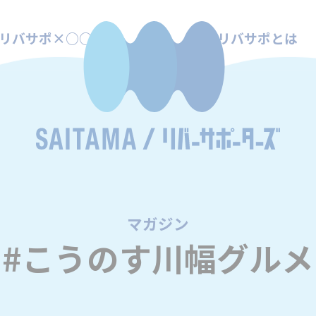
リバサポ×○○
リバサポとは
マガジン
/
#こうのす川幅グルメ