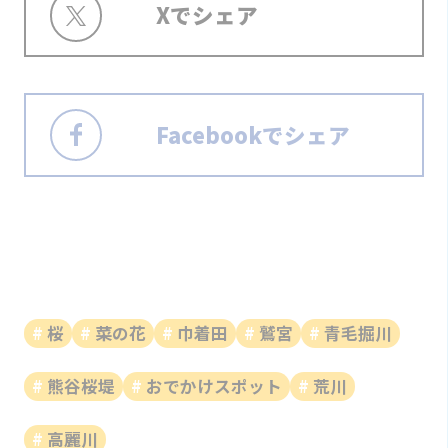
Xでシェア
Facebookでシェア
桜
菜の花
巾着田
鷲宮
青毛掘川
熊谷桜堤
おでかけスポット
荒川
高麗川