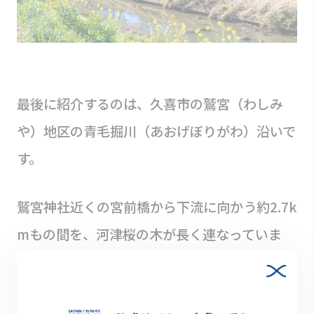
最後に紹介するのは、久喜市の鷲宮（わしみ
や）地区の青毛掘川（あおげぼりがわ）沿いで
す。
鷲宮神社近くの宮前橋から下流に向かう約2.7k
mもの間を、河津桜の木が長く連なっていま
す。見頃を迎える3月中旬頃には、土手に咲く
菜の花と合わせて春の空気をたっぷり感じられ