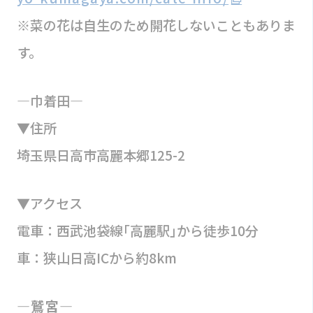
※菜の花は自生のため開花しないこともありま
す。
―巾着田―
▼住所
埼玉県日高市高麗本郷125-2
▼アクセス
電車：西武池袋線｢高麗駅｣から徒歩10分
車：狭山日高ICから約8km
―鷲宮―