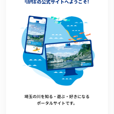
るスポットなんですよ！
の公式サイトへようこそ!
ここのオススメポイントは、何といっても「川
とのハーモニーを最も楽しみやすい」というこ
と！
ここまで紹介してきた3スポットの中で最も川
幅が狭く、気軽に上から川を眺められるコンパ
クトな橋が多い青毛掘川。印象的なビジュアル
の橋もあるので、どこから見るかによっていろ
んな景色が楽しめます。
埼玉の川を知る・遊ぶ・好きになる
ポータルサイトです。
たとえば、桜並木のスタート地点である「宮前