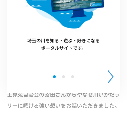
をゴミ拾いで、リバサポの掲げる川との共生・
保全をまさしく表したイベントでした。
埼玉の川を知る・遊ぶ・好きになる
結果発表の前に、前回優勝
ポータルサイトです。
者にインタビュー
結果発表の前に、前回優勝チームである第一富
士見苑自治会の沼田さんからやなせ川いかだラ
リーに懸ける強い想いをお話いただきました。