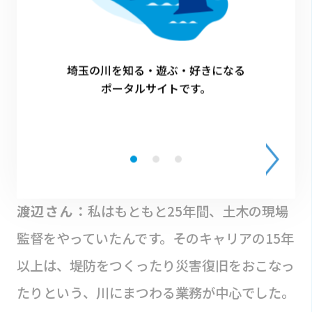
利根川のすぐ近くのエリアです。創業した大正
時代には今ほど治水対策がなされておらず、し
ばしば川が氾濫し災害が起こっていました。そ
埼玉の川を知る・遊ぶ・好きになる
のとき、弊社はその災害復旧の面で川と深い関
ポータルサイトです。
わりがあったんです。現在も、近所の唐沢川や
福川はスタッフがいつも通勤時に目にする川で
すし、とても身近な存在だといえます。
渡辺さん：
私はもともと25年間、土木の現場
監督をやっていたんです。そのキャリアの15年
以上は、堤防をつくったり災害復旧をおこなっ
たりという、川にまつわる業務が中心でした。