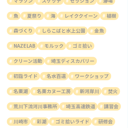
マラソン
スケッチ
セッション
瀞場
魚
夏祭り
海
レイククイーン
植樹
森づくり
しらこばと水上公園
金魚
NAZELAB
モルック
ゴミ拾い
クリーン活動
埼玉ディスカバリー
初詣ライド
名水百選
ワークショップ
名栗湖
名栗カヌー工房
新河岸川
焚火
荒川下流河川事務所
埼玉高速鉄道
講習会
川崎市
彩湖
ゴミ拾いライド
研修会