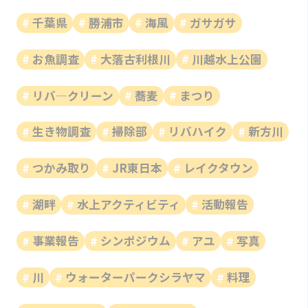
千葉県
勝浦市
海風
ガサガサ
お魚調査
大落古利根川
川越水上公園
リバ―クリーン
蕎麦
まつり
生き物調査
掃除部
リバハイク
新方川
つかみ取り
JR東日本
レイクタウン
湖畔
水上アクティビティ
活動報告
事業報告
シンポジウム
アユ
写真
川
ウォーターパークシラヤマ
料理