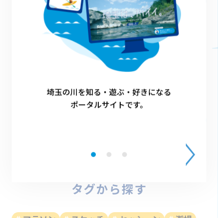
開催日
2026.6.7(日) 9:45~12:00
倉松川探検ウォーク、身近な水環境の全国一斉調査
幸手市
埼玉の川を知る・遊ぶ・好きになる
ポータルサイトです。
1
2
3
4
タグから探す