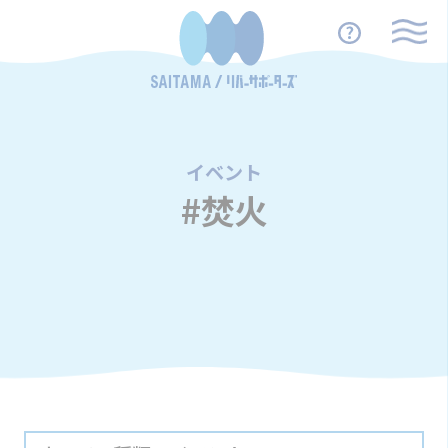
イベント
/
#焚火