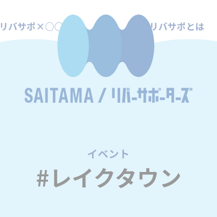
リバサポ×○○
リバサポとは
イベント
/
#レイクタウン