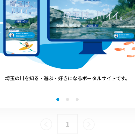
:
終了
2023.04.14(金) 10:00～12:
00
0
ワンサミ特別編・愛犬と一緒にゴ
ミ拾い活動
埼玉の川を知る・遊ぶ・好きになる
ポータルサイトです。
川の国応援団の活動
川越市
1