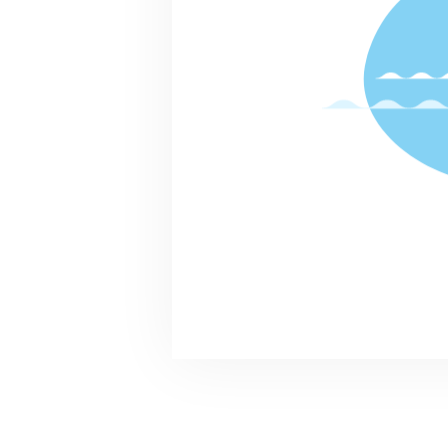
終了
2023.10.28(土) 10:30～14
30
リバ犬イベント 開催
リバ犬
戸田市