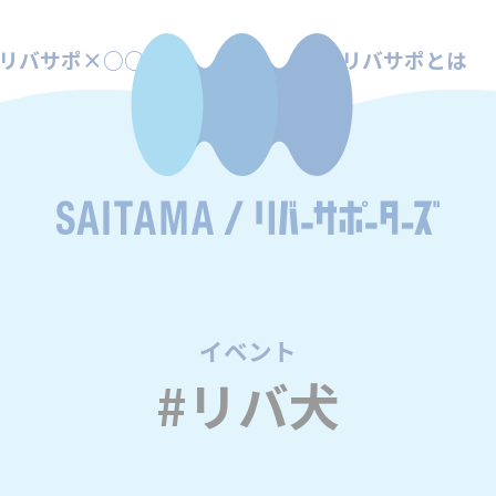
リバサポ×○○
リバサポとは
イベント
/
#リバ犬