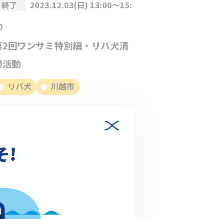
終了
2023.12.03(日) 13:00～15:
0
第2回ワンサミ特別編・リバ犬清
掃活動
リバ犬
川越市
そ!