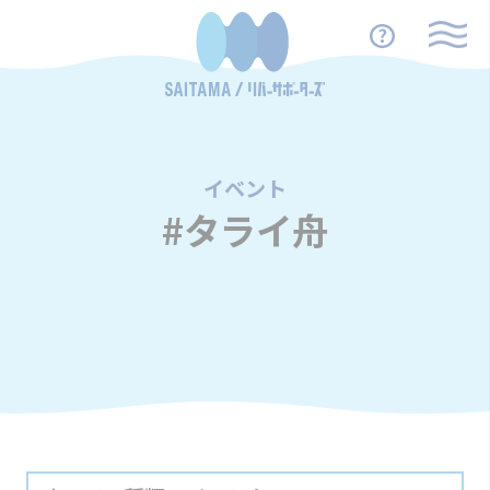
イベント
/
#タライ舟