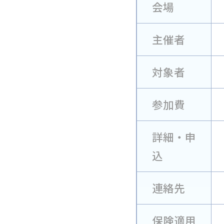
会場
主催者
対象者
参加費
詳細・申
込
連絡先
保険適用