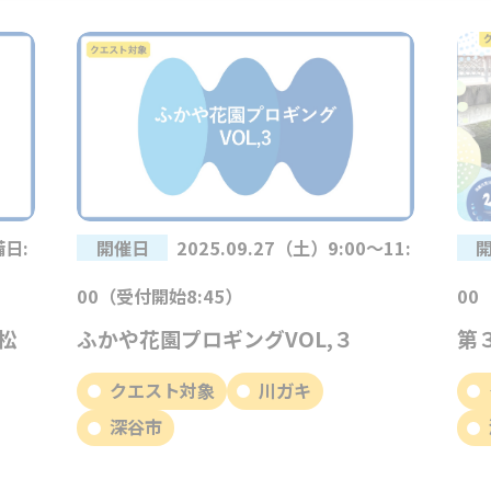
備日:
開催日
2025.09.27（土）9:00～11:
00（受付開始8:45）
00
松
ふかや花園プロギングVOL,３
第
クエスト対象
川ガキ
深谷市