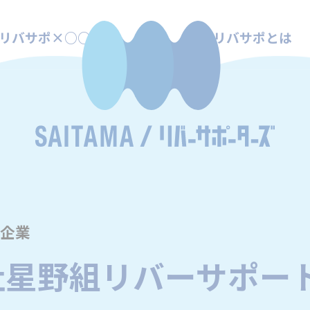
リバサポ×○○
リバサポとは
企業
社星野組リバーサポー