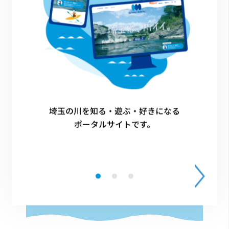
団体サポーター（川の国応援団）
へのご登録を検討中の方へ
団体サポーター（川の国応援団）の詳細、およ
びご登録方法、または川の国応援団マッチング
埼玉の川を知る・遊ぶ・好きになる
ポータルサイトです。
エントリーについてご興味のある方は、以下よ
りご確認ください。
詳細・ご登録はこちら