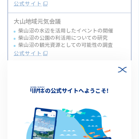
公式サイト
大山地域元気会議
柴山沼の水辺を活用したイベントの開催
柴山沼の公園の利活用についての研究
柴山沼の観光資源としての可能性の調査
公式サイト
Running Silent Spirit
スポーツイベント（彩湖リレーマラソン
等々）
の公式サイトへようこそ!
プロギング
ランニングイベント
河川の美化活動
環境問題を考える
公式サイト