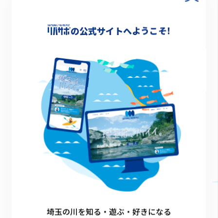
〒330-9301
さいたま市浦和区高砂3-15-1
の公式サイトへようこそ!
第二庁舎3階
環境管理事務所
名称
担当
連絡先
住所
中央環境管理事務所
大気水質担当
Tel：048-822-5199
Fax：048-822-5139
埼玉の川を知る・遊ぶ・好きになる