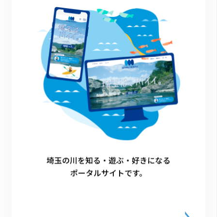
■個人情報の取り扱いについて
・当キャンペーンに関してご提供頂いた各アカ
ウントおよびその他の個人情報は、賞品の抽
選・当選者への連絡・賞品発送・個人を識別で
きない統計情報作成の目的にのみ利用させてい
ただきます。
・お客様の個人情報は、個人情報保護法に基づ
き適切に管理します。また、守秘義務を負う業
務委託先以外の第三者に開示、提供いたしませ
埼玉の川を知る・遊ぶ・好きになる
ん。
ポータルサイトです。
■注意事項