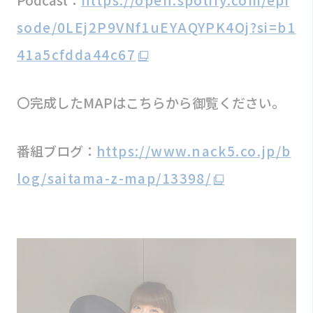
Podcast：
https://open.spotify.com/epi
sode/0LEj2P9VNf1uEYAQYPK4Oj?si=b1
41a5cfdda44c67
〇完成したMAPはこちらから御覧ください。
番組ブログ：
https://www.nack5.co.jp/b
log/saitama-z-map/13398/