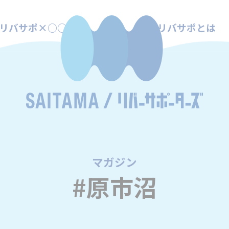
リバサポ×○○
リバサポとは
マガジン
/
#原市沼