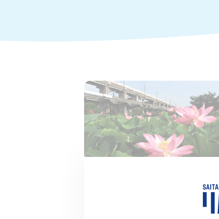
2022.06.24
【水辺の花】梅雨〜夏を晴れや
に！睡蓮&蓮の名スポット