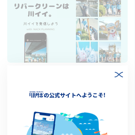
2022.01.18
リバークリーンは、川イイ。 〜 川イイ。を発信しよ
う with NACK PLANNING 〜
の公式サイトへようこそ!
特集