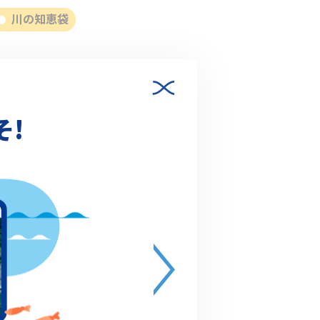
川の知恵袋
そ!