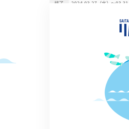
終了
2024.03.27（水）～03.31
（日）受付時間：9:00～11:00（安全
ご参加いただくため16:30までにゴー
してください。）
熊谷桜堤の桜観賞ハイキング （
父鉄道・ＪＲ東日本合同ハイキ
グ）
その他
熊谷市