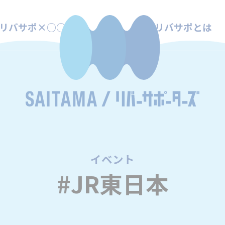
リバサポ×○○
リバサポとは
イベント
/
#JR東日本