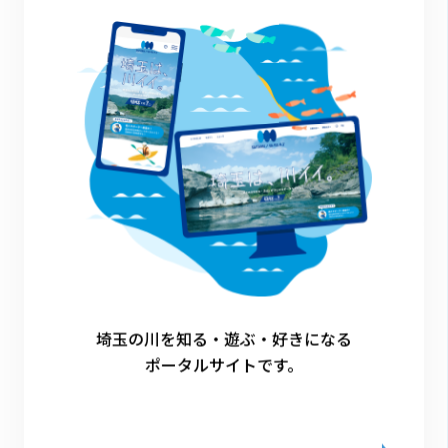
「と」あそぶvol.1「飯能河原ではじめての川釣り体
験！」
企業マッチング
飯能市
1
埼玉の川を知る・遊ぶ・好きになる
ポータルサイトです。