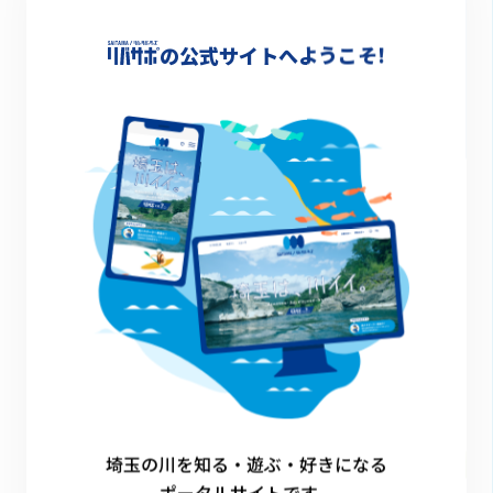
の公式サイトへようこそ!
開催日
2025.7.26（土）①10時～（受付9時50分～）、②
14時～（受付13時50分～）
防災× 体験 × 自然 「自然の水が飲めるって、す
ごい！」を体験しよう
クエスト対象
横瀬町
埼玉の川を知る・遊ぶ・好きになる
ポータルサイトです。