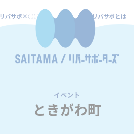
リバサポ×○○
リバサポとは
イベント
/
ときがわ町