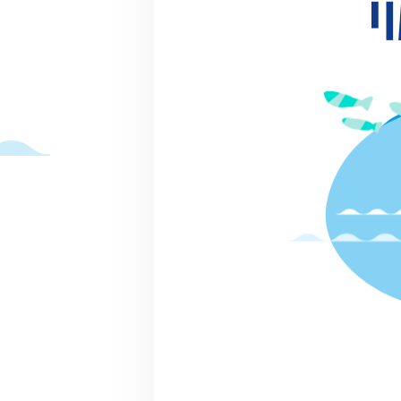
終了
2022.08.06(土) 9:00～12:
0
都幾川で川あそびinときがわ町
川ガキ
ときがわ町