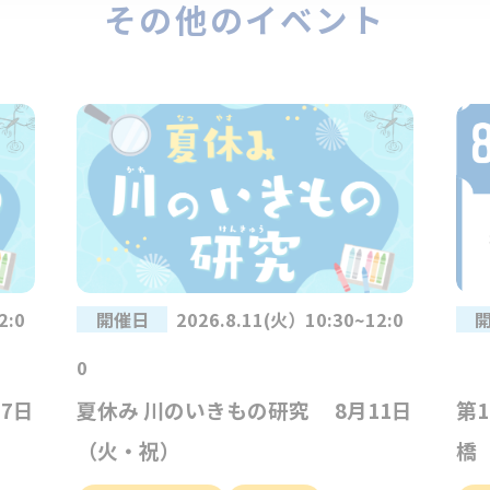
その他のイベント
2:0
開催日
2026.8.11(火）10:30~12:0
0
7日
夏休み 川のいきもの研究 8月11日
第
（火・祝）
橋