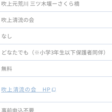
吹上元荒川 三ツ木堰ーさくら橋
吹上清流の会
なし
どなたでも（※小学3年生以下保護者同伴）
無料
吹上清流の会 HP
事前申込不要