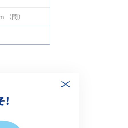
.com （間）
そ!