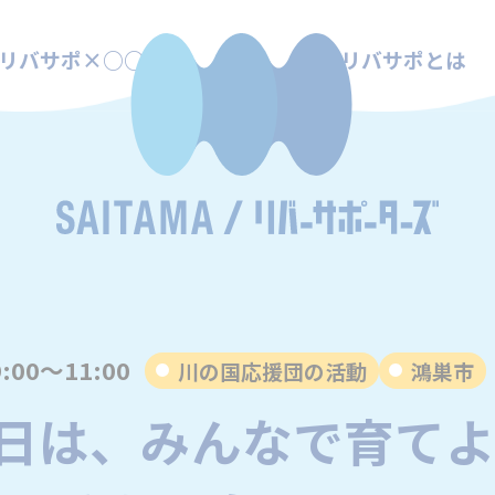
リバサポ×○○
リバサポとは
9:00～11:00
川の国応援団の活動
鴻巣市
曜日は、みんなで育て